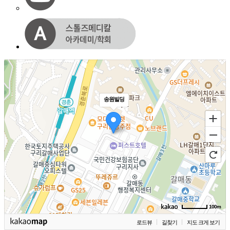
송원빌딩
100m
로드뷰
길찾기
지도 크게 보기