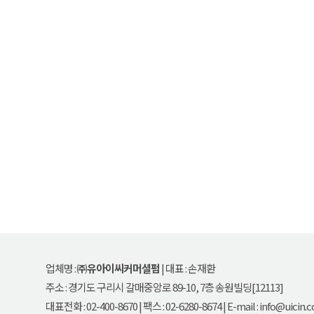
송원빌딩
100m
로드뷰
길찾기
지도 크게 보기
업체명 :
㈜유아이씨커머셜펌
| 대표 : 손재환
주소 : 경기도 구리시 갈매중앙로 89-10, 7층 송원빌딩[12113]
대표전화 :
02-400-8670
| 팩스 : 02-6280-8674 | E-mail :
info@uicin.