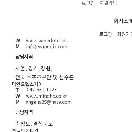
로그인
회원가입
UIC Commercial Firm Inc
스톨즈메디칼 지역대리점 소개
회사소
㈜더블유메딕스
T
02-797-1519
로그인
회원가
W
www.wmedix.com
M
info@wmedix.com
담당지역
서울, 경기, 강원,
전국 스포츠구단 및 선수촌
마인드헬스케어
T
042-631-1123
W
www.mindhc.co.kr
M
angelia25@nate.com
담당지역
충청도, 경상북도
㈜덕인메디칼